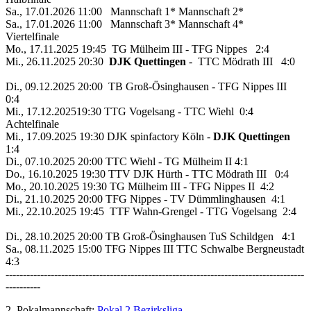
Sa., 17.01.2026 11:00 Mannschaft 1* Mannschaft 2*
Sa., 17.01.2026 11:00 Mannschaft 3* Mannschaft 4*
Viertelfinale
Mo., 17.11.2025 19:45 TG Mülheim III - TFG Nippes 2:4
Mi., 26.11.2025 20:30
DJK Quettingen
- TTC Mödrath III 4:0
Di., 09.12.2025 20:00 TB Groß-Ösinghausen - TFG Nippes III
0:4
Mi., 17.12.202519:30 TTG Vogelsang - TTC Wiehl 0:4
Achtelfinale
Mi., 17.09.2025 19:30 DJK spinfactory Köln -
DJK Quettingen
1:4
Di., 07.10.2025 20:00 TTC Wiehl - TG Mülheim II 4:1
Do., 16.10.2025 19:30 TTV DJK Hürth - TTC Mödrath III 0:4
Mo., 20.10.2025 19:30 TG Mülheim III - TFG Nippes II 4:2
Di., 21.10.2025 20:00 TFG Nippes - TV Dümmlinghausen 4:1
Mi., 22.10.2025 19:45 TTF Wahn-Grengel - TTG Vogelsang 2:4
Di., 28.10.2025 20:00 TB Groß-Ösinghausen TuS Schildgen 4:1
Sa., 08.11.2025 15:00 TFG Nippes III TTC Schwalbe Bergneustadt
4:3
--------------------------------------------------------------------------------------
----------
2. Pokalmannschaft:
Pokal 2.Bezirksliga