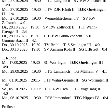
Mo., 27.10.2025 19:30 TTG Langenich SV RW Zollstock III
4:0
Mo., 27.10.2025 19:30 TTV DJK Hürth II
DJK Quettingen
II
1:4
Mo., 27.10.2025 19:30 Wermelskirchener TV SV RW
Zollstock 4:0
Di., 28.10.2025 19:30 SV RW Zollstock II TTF Wahn-
Grengel II 2:4
Di., 28.10.2025 19:30 TTC BW Brühl-Vochem VfL
Gummersbach II 4:1
Do., 30.10.2025 19:30 TV Brühl TuS Schildgen III 4:0
Do., 30.10.2025 19:30 SV Arminia Köln II SG Erftstadt 0:4
1. Runde
Mi., 17.09.2025 19:30 SG Worringen
DJK Quettingen III
4:0
Mo., 29.09.2025 19:30 TTG Langenich TG Mülheim V 4:1
Mi., 01.10.2025 20:15 TTF Wahn-Grengel II SG Worringen II
4:1
So., 05.10.2025 10:00t TTC RW Esch TTG Vogelsang III
4:0
Mo., 06.10.2025 19:30 TSV Immendorf TFG Nippes IV 0:4
Freilose: