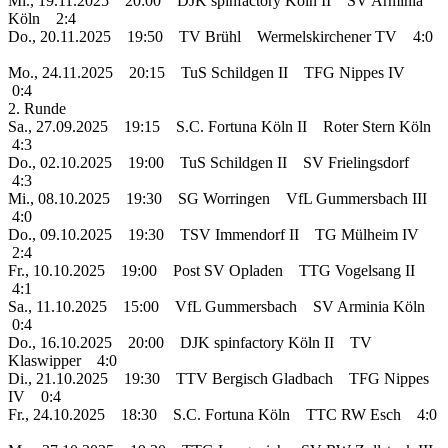
Mi., 19.11.2025 20:00 DJK spinfactory Köln II SV Arminia
Köln 2:4
Do., 20.11.2025 19:50 TV Brühl Wermelskirchener TV 4:0
Mo., 24.11.2025 20:15 TuS Schildgen II TFG Nippes IV
0:4
2. Runde
Sa., 27.09.2025 19:15 S.C. Fortuna Köln II Roter Stern Köln
4:3
Do., 02.10.2025 19:00 TuS Schildgen II SV Frielingsdorf
4:3
Mi., 08.10.2025 19:30 SG Worringen VfL Gummersbach III
4:0
Do., 09.10.2025 19:30 TSV Immendorf II TG Mülheim IV
2:4
Fr., 10.10.2025 19:00 Post SV Opladen TTG Vogelsang II
4:1
Sa., 11.10.2025 15:00 VfL Gummersbach SV Arminia Köln
0:4
Do., 16.10.2025 20:00 DJK spinfactory Köln II TV
Klaswipper 4:0
Di., 21.10.2025 19:30 TTV Bergisch Gladbach TFG Nippes
IV 0:4
Fr., 24.10.2025 18:30 S.C. Fortuna Köln TTC RW Esch 4:0