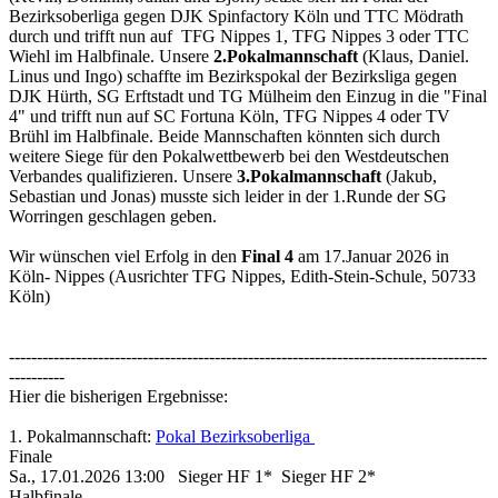
Bezirksoberliga gegen DJK Spinfactory Köln und TTC Mödrath
durch und trifft nun auf TFG Nippes 1, TFG Nippes 3 oder TTC
Wiehl im Halbfinale. Unsere
2.Pokalmannschaft
(Klaus, Daniel.
Linus und Ingo) schaffte im Bezirkspokal der Bezirksliga gegen
DJK Hürth, SG Erftstadt und TG Mülheim den Einzug in die "Final
4" und trifft nun auf SC Fortuna Köln, TFG Nippes 4 oder TV
Brühl im Halbfinale. Beide Mannschaften könnten sich durch
weitere Siege für den Pokalwettbewerb bei den Westdeutschen
Verbandes qualifizieren. Unsere
3.Pokalmannschaft
(Jakub,
Sebastian und Jonas) musste sich leider in der 1.Runde der SG
Worringen geschlagen geben.
Wir wünschen viel Erfolg in den
Final 4
am 17.Januar 2026 in
Köln- Nippes (Ausrichter TFG Nippes, Edith-Stein-Schule, 50733
Köln)
--------------------------------------------------------------------------------------
----------
Hier die bisherigen Ergebnisse:
1. Pokalmannschaft:
Pokal Bezirksoberliga
Finale
Sa., 17.01.2026 13:00 Sieger HF 1* Sieger HF 2*
Halbfinale