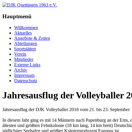
Hauptmenü
Willkommen
Aktuelles
Angebote & Zeiten
Abteilungen
Sportstätten
Verein
Mitglieder
Externe Links
Archiv
Impressum
Datenschutz
Jahresausflug der Volleyballer 
Jahresausflug der DJK Volleyballer 2018 vom 21. bis 23. September
In diesem Jahr ging es mit 14 Männern nach Papenburg an der Ems, 
ältesten und größten Fehnkolonie (18 km lang, 14 km breit) Deutschla
südlichster Seehafen und größter Kräuterproduzent Europas ist.