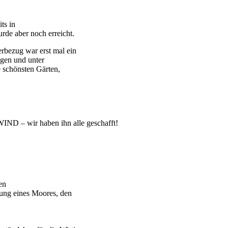
ts in
rde aber noch erreicht.
rbezug war erst mal ein
egen und unter
e schönsten Gärten,
IND – wir haben ihn alle geschafft!
en
hung eines Moores, den