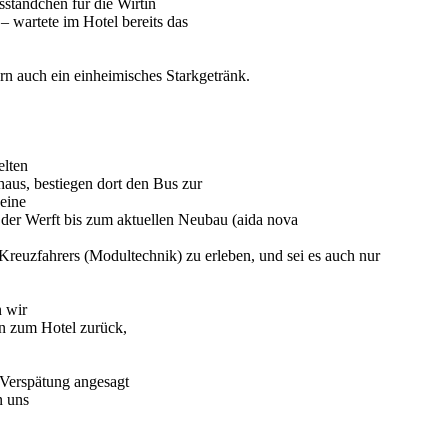
ständchen für die Wirtin
– wartete im Hotel bereits das
rn auch ein einheimisches Starkgetränk.
elten
aus, bestiegen dort den Bus zur
eine
e der Werft bis zum aktuellen Neubau (aida nova
 Kreuzfahrers (Modultechnik) zu erleben, und sei es auch nur
 wir
en zum Hotel zurück,
 Verspätung angesagt
n uns