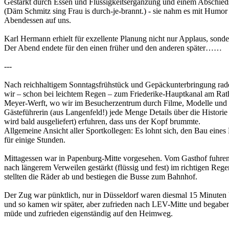
Gestärkt durch Essen und Flüssigkeitsergänzung und einem Abschieds
(Däm Schmitz sing Frau is durch-je-brannt.) - sie nahm es mit Humor 
Abendessen auf uns.
Karl Hermann erhielt für exzellente Planung nicht nur Applaus, sonde
Der Abend endete für den einen früher und den anderen später……
---
Nach reichhaltigem Sonntagsfrühstück und Gepäckunterbringung rad
wir – schon bei leichtem Regen – zum Friederike-Hauptkanal am Rath
Meyer-Werft, wo wir im Besucherzentrum durch Filme, Modelle und 
Gästeführerin (aus Langenfeld!) jede Menge Details über die Histori
wird bald ausgeliefert) erfuhren, dass uns der Kopf brummte.
Allgemeine Ansicht aller Sportkollegen: Es lohnt sich, den Bau eines
für einige Stunden.
Mittagessen war in Papenburg-Mitte vorgesehen. Vom Gasthof fuhren
nach längerem Verweilen gestärkt (flüssig und fest) im richtigen Reg
stellten die Räder ab und bestiegen die Busse zum Bahnhof.
Der Zug war pünktlich, nur in Düsseldorf waren diesmal 15 Minuten
und so kamen wir später, aber zufrieden nach LEV-Mitte und begabe
müde und zufrieden eigenständig auf den Heimweg.