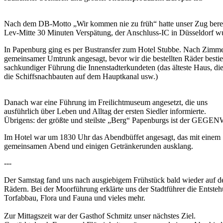
Nach dem DB-Motto „Wir kommen nie zu früh“ hatte unser Zug berei
Lev-Mitte 30 Minuten Verspätung, der Anschluss-IC in Düsseldorf wu
In Papenburg ging es per Bustransfer zum Hotel Stubbe. Nach Zimme
gemeinsamer Umtrunk angesagt, bevor wir die bestellten Räder besti
sachkundiger Führung die Innenstadterkundeten (das älteste Haus, di
die Schiffsnachbauten auf dem Hauptkanal usw.)
Danach war eine Führung im Freilichtmuseum angesetzt, die uns
ausführlich über Leben und Alltag der ersten Siedler informierte.
Übrigens: der größte und steilste „Berg“ Papenburgs ist der GEGENW
Im Hotel war um 1830 Uhr das Abendbüffet angesagt, das mit einem
gemeinsamen Abend und einigen Getränkerunden ausklang.
---
Der Samstag fand uns nach ausgiebigem Frühstück bald wieder auf d
Rädern. Bei der Moorführung erklärte uns der Stadtführer die Entste
Torfabbau, Flora und Fauna und vieles mehr.
Zur Mittagszeit war der Gasthof Schmitz unser nächstes Ziel.